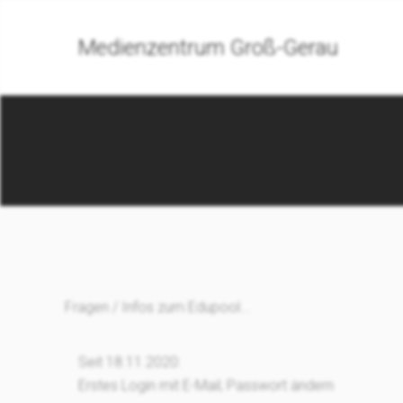
Medienzentrum Groß-Gerau
Fragen / Infos zum Edupool...
Seit 18.11.2020:
Erstes Login mit E-Mail; Passwort ändern