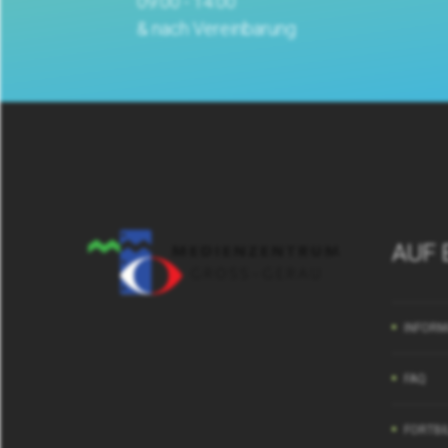
09:00 - 14:00
& nach Vereinbarung
AUF 
INFORM
FAQ
FORTBI