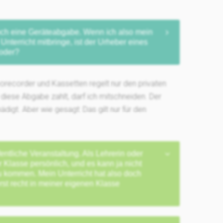
 doch eine Geräteabgabe. Wenn ich also mein
Unterricht mitbringe, ist der Urheber eines
 oder?
recorder und Kassetten regelt nur den privaten
r diese Abgabe zahlt, darf ich mitschneiden. Der
digt. Aber wie gesagt: Das gilt nur für den
fentliche Veranstaltung. Als Lehrerin oder
r Klasse persönlich, und es kann ja nicht
azu kommen. Mein Unterricht hat also doch
erst recht in meiner eigenen Klasse