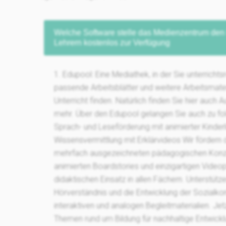
Welche Software stelle das Medienzentrum den
Lehrern kostenlos zur Verfügung
1. Edupool: Eine Mediathek, in der Sie unterrichts
passende Arbeitsblätter und weitere Arbeitsmate
Unterricht finden. Natürlich finden Sie hier auch 
mehr. Über den Edupool gelangen Sie auch zu fol
Sprach- und Leseförderung mit animierter Kinderl
Wissensvermittlung mit Erklärvideos Wir fördern
mehrfach ausgezeichneten pädagogischen Konz
animierten Boardstories und einzigartigen Videop
didaktischen Einsatz in allen Fächern. Unterstütz
Hörverständnis und die Entwicklung der Sozialk
interaktiven und analogen Begleitmaterialien. Jetz
Themen rund um Bildung für nachhaltige Entwickl