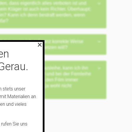
den, dass eigentlich alles verboten ist und
ein Kläger ist auch kein Richter. Überhaupt:
in? Kann ich denn bestraft werden, wenn
oße?
×
h tun, wenn ich auf ganz korrekte Weise
veranstaltungen einsetzen will?
en
Gerau.
entrum einen Film ausleihe, kann ich ihn
 ständige Hin und Her und bei der Fernleihe
n, vor allem, wenn ich den Film immer
enzentrum wird mich ja wohl nicht
 stets unser
mit Materialien an
en und vieles
 rufen Sie uns