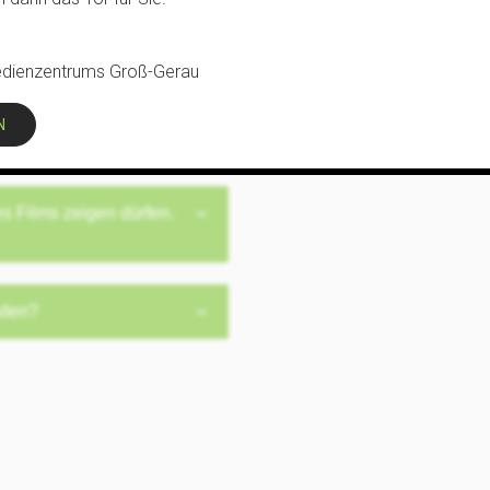
So teuer wird das
dienzentrums Groß-Gerau
nn ja den Film kaufen
tze sie hintereinander.
s Films zeigen dürfen.
nden?