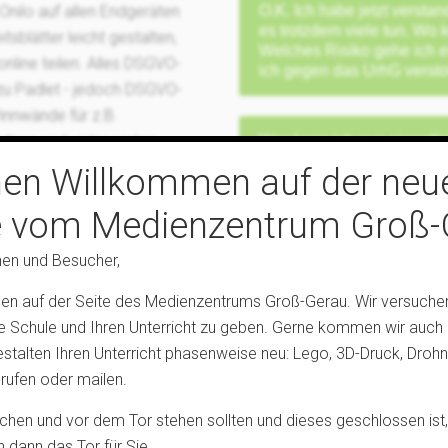
Onilo auf allen Endgeräten
O.K. Ich habe jetzt verstan
es trotzdem viele tun. Wo k
tsblätter leicht gestalten,
Welches Risiko gehe ich e
line teilen. Alles DSGVO-
ich gegen das UrhG verst
zu Padlet - jedoch DSGVO-
innwände für z.B.
ines und vieles vieles
Was kann ich nun eigentlic
Medien in meinen Bildungs
zum Edupool, erreichen
hen Willkommen auf der neu
rung dazu finden Sie hier:
e vom Medienzentrum Groß-
z3l
Aber wenn ich vom Medienz
doch kopieren, um mir das
nen und Besucher,
auch das Porto zu erspare
aufte Videos oder DVDs
wieder brauche? Das Medi
en auf der Seite des Medienzentrums Groß-Gerau. Wir versuchen
en?
verklagen!
hre Schule und Ihren Unterricht zu geben. Gerne kommen wir auch 
estalten Ihren Unterricht phasenweise neu: Lego, 3D-Druck, Drohn
auft habe, dann darf
rufen oder mailen.
uchen und vor dem Tor stehen sollten und dieses geschlossen ist,
en dann das Tor für Sie.