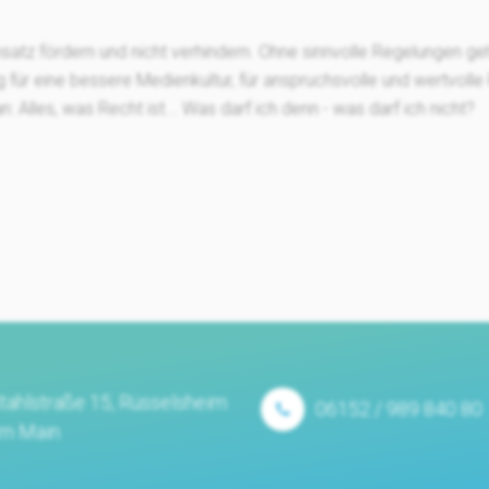
insatz fördern und nicht verhindern. Ohne sinnvolle Regelungen g
ag für eine bessere Medienkultur, für anspruchsvolle und wertvolle
 Alles, was Recht ist... Was darf ich denn - was darf ich nicht?
tahlstraße 15, Rüsselsheim
06152 / 989 840 80
m Main