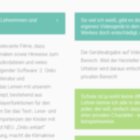
 Lehrerinnen und
So viel ich weiß, gibt es
eigenes Videogerät in den 
Werkes doch entschädigt,
relevante Filme, dazu
Die Geräteabgabe auf Video
rialien sowie Hinweise zum
Bereich. Weil der Herstelle
Audiodateien und vieles
Urheber wird daraus entschä
gender Software: 2. Onilo:
privaten Bereich!
iteratur und
 das Lernen mit unserem
ept, bestehend aus
Schule ist ja wohl keine öf
layerfunktionen für den
Lehrer kenne ich alle in de
jeder, der will, einfach d
en Sie das Text-, Lese- und
eher privaten Charakter - 
ompetenzen der Kinder mit
beispielsweise.
t NEU: „Onilo erklärt“
ung, macht die Klimakrise