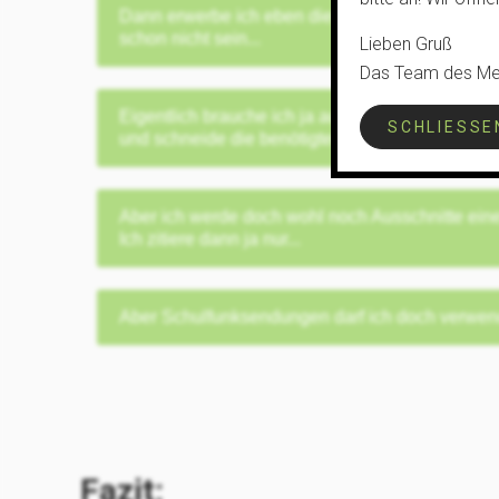
Dann erwerbe ich eben die einmaligen Rechte. 
schon nicht sein...
Lieben Gruß
Das Team des Me
Eigentlich brauche ich ja auch nur Teile. Ich ka
SCHLIESSEN
und schneide die benötigten Teile heraus und se
Aber ich werde doch wohl noch Ausschnitte eine
Ich zitiere dann ja nur...
Aber Schulfunksendungen darf ich doch verwe
Fazit: