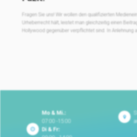
Fragen Sie uns! Wir wollen den qualifizierten Mediene
Urheberrecht hält, leistet man gleichzeitig einen Beitr
Hollywood gegenüber verpflichtet sind. In Anlehnung an:
Mo & Mi.:
S
07:00 -15:00
a
Di & Fr: