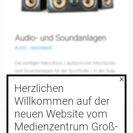
Audio- und Soundanlagen
AUDIO
HARDWARE
Die richtigen Mikrofone, Lautsprecher, Mischpulte
und Soundanlagen für die Sporthalle / in der Aula
×
o.Ä. zum Filme schauen oder für einen
Herzlichen
Lesewettbewerb finden Sie hier. Dazu bekommen
Sie natürlich entsprechende Stative/Halterungen.
Willkommen auf der
neuen Website vom
Medienzentrum Groß-