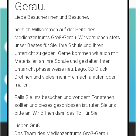
Gerau.
Liebe Besucherinnen und Besucher,
herzlich Willkommen auf der Seite des
Mo & Mi.:
Medienzentrums Groß-Gerau. Wir versuchen stets
07:00 -15:00
unser Bestes für Sie, Ihre Schule und Ihren
Di & Fr:
Unterricht zu geben. Gerne kommen wir auch mit
09:00 - 14:00
Materialien an Ihre Schule und gestalten Ihren
& nach Vereinbarung
Unterricht phasenweise neu: Lego, 3D-Druck,
Drohnen und vieles mehr – einfach anrufen oder
Stahlstraße 15, Rüsselsheim am Main
mailen.
Falls Sie uns besuchen und vor dem Tor stehen
06152 / 989 840 80
sollten und dieses geschlossen ist, rufen Sie uns
bitte an! Wir öffnen dann das Tor für Sie.
Lieben Gruß
Das Team des Medienzentrums Groß-Gerau