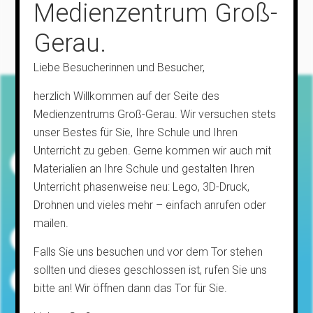
Medienzentrum Groß-
Gerau.
Liebe Besucherinnen und Besucher,
herzlich Willkommen auf der Seite des
Medienzentrums Groß-Gerau. Wir versuchen stets
Mo & Mi.:
unser Bestes für Sie, Ihre Schule und Ihren
07:00 -15:00
Unterricht zu geben. Gerne kommen wir auch mit
Di & Fr:
Materialien an Ihre Schule und gestalten Ihren
09:00 - 14:00
Unterricht phasenweise neu: Lego, 3D-Druck,
& nach Vereinbarung
Drohnen und vieles mehr – einfach anrufen oder
mailen.
Stahlstraße 15, Rüsselsheim am Main
Falls Sie uns besuchen und vor dem Tor stehen
sollten und dieses geschlossen ist, rufen Sie uns
06152 / 989 840 80
bitte an! Wir öffnen dann das Tor für Sie.