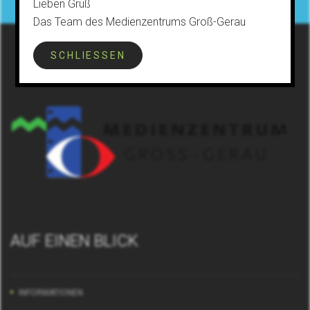
Lieben Gruß
Das Team des Medienzentrums Groß-Gerau
SCHLIESSEN
AUF EINEN BLICK
INFORMATIONEN